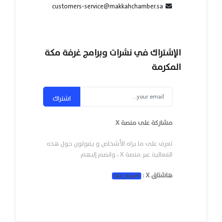
customers-service@makkahchamber.sa
الإشتراك في نشرات وبرامج غرفة مكة
المكرمة
اشتراك
مشاركة على منصة X
تعرف على ما يراه الأشخاص و يقولون حول هذه
الفعالية عبر منصة X ، وانضم إليهم
هاشتاق X :
#
غرفة_مكة