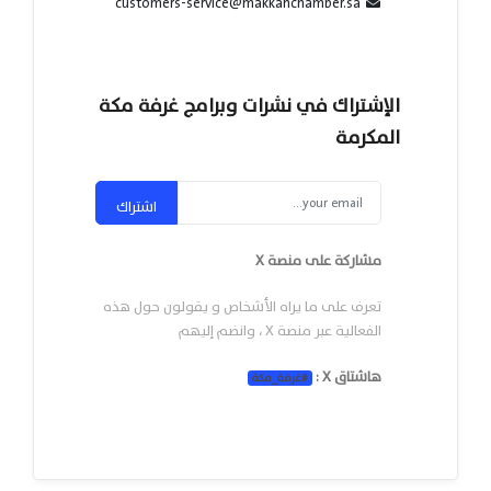
customers-service@makkahchamber.sa
الإشتراك في نشرات وبرامج غرفة مكة
المكرمة
اشتراك
مشاركة على منصة X
تعرف على ما يراه الأشخاص و يقولون حول هذه
الفعالية عبر منصة X ، وانضم إليهم
هاشتاق X :
#
غرفة_مكة