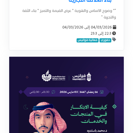
بناء العلامة التجارية
"* وضوح الاساس والهوية * عرض القيمة والتميز * بناء الثقة
والتجربة "
04/03/2026
04/03/2026
إلى
23:3
22:3
إلى
حضوري
فعالية فوانيس